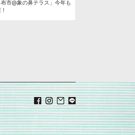
る布市@象の鼻テラス」今年も
催！