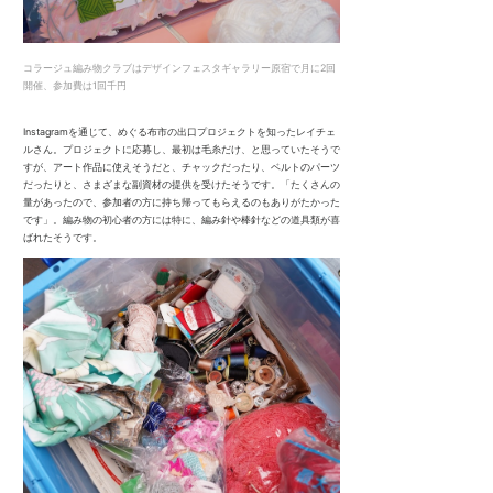
コラージュ編み物クラブはデザインフェスタ
ギャラリー原宿で
月に2回
開催、参加費は1回千円
Instagramを通じて、めぐる布市の出口プロジェクトを知ったレイチェ
ルさん。プロジェクトに応募し、最初は毛糸だけ、と思っていたそうで
すが、アート作品に使えそうだと、チャックだったり、ベルトのパーツ
だったりと、さまざまな副資材の提供を受けたそうです。「たくさんの
量があったので、参加者の方に持ち帰ってもらえるのもありがたかった
です」。編み物の初心者の方には特に、編み針や棒針などの道具類が喜
ばれたそうです。