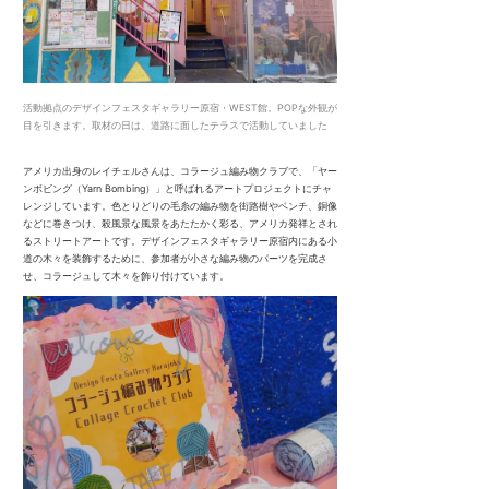
活動拠点のデザインフェスタギャラリー原宿・WEST館。POPな外観が
目を引きます。取材の日は、道路に面したテラスで活動していました
アメリカ出身のレイチェルさんは、コラージュ編み物クラブで、「ヤー
ンボビング（Yarn Bombing）」と呼ばれるアートプロジェクトにチャ
レンジしています。色とりどりの毛糸の編み物を街路樹やベンチ、銅像
などに巻きつけ、殺風景な風景をあたたかく彩る、アメリカ発祥とされ
るストリートアートです。デザインフェスタギャラリー原宿内にある小
道の木々を装飾するために、参加者が小さな編み物のパーツを完成さ
せ、コラージュして木々を飾り付けています。