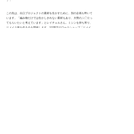
ト！
この先は、出口プロジェクトの素材を生かすために、別の企画も動いて
います。「編み物だけでは生かしきれない素材もあり、大勢の人に使っ
てもらいたいと考えています」とレイチェルさん。ミシンを持ち寄り、
リメイク服を作る会を開催します。1日限定のワークショップ「リメイ
ク洋服パーティ」初回は2月28日（土）です。「ぜひ遊びにきてくださ
いね」と笑顔で話してくれました。
めぐる布市の手芸用品が、編み物や手芸のコミュニティづくりやまちを
彩るアートの素材にー。素材が生かされ、かかわる人たちの笑顔がそこ
ここに生まれていました。
…………………………………………………..
デザインフェスタギャラリー原宿
https://designfestagallery.com/
コラージュ編み物クラブやワークショップのイベント詳細はInstagram
にて
https://www.instagram.com/designfestagallery/
ーーー
めぐる布市出口を広げるプロジェクト2025