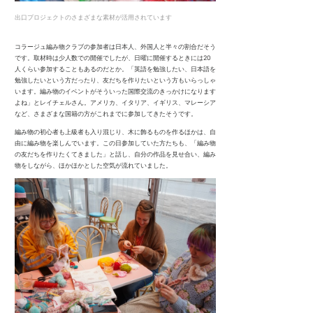
出口プロジェクトのさまざまな素材が活用されています
コラージュ編み物クラブの参加者は日本人、外国人と半々の割合だそう
です。取材時は少人数での開催でしたが、日曜に開催するときには20
人くらい参加することもあるのだとか。「英語を勉強したい、日本語を
勉強したいという方だったり、友だちを作りたいという方もいらっしゃ
います。編み物のイベントがそういった国際交流のきっかけになります
よね」とレイチェルさん。アメリカ、イタリア、イギリス、マレーシア
など、さまざまな国籍の方がこれまでに参加してきたそうです。
編み物の初心者も上級者も入り混じり、木に飾るものを作るほかは、自
由に編み物を楽しんでいます。この日参加していた方たちも、「編み物
の友だちを作りたくてきました」と話し、自分の作品を見せ合い、編み
物をしながら、ほかほかとした空気が流れていました。