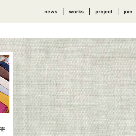
news
works
project
join
？寄