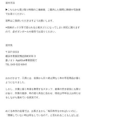
送付方法
▶︎こちらから受け取り時期のご連絡後、ご案内した期間に郵便や宅急便
でお送りください。
送料はご負担いただきますようお願いします。
※収納ボックス等で送られると粗大ゴミになってしまい対応に困ります
ので、必ずダンボールや袋等でお送りください。
送付先
〒227-0033
横浜市青葉区鴨志田町818-3
森ノオト AppliQué事業部宛て
TEL 045-532-6941
おかげさまで、工房には、全国から日々絶え間なく布や手芸用品が届く
ようになりました。
しかし、大量に届く布達を整理するスタッフ、倉庫の空き状況にも限り
があり、作業の進捗、布の巡り具合に合わせ、現在は半年以上お待たせ
をしながら進めている状況です。
めぐる布市の会場では、お客さまから「毎日布市をやればいいのに」
「開催していない時は何をしているの？」と言われることもしばしば。