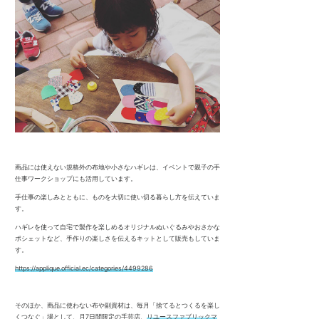
商品には使えない規格外の布地や小さなハギレは、イベントで親子の手
仕事ワークショップにも活用しています。
手仕事の楽しみとともに、ものを大切に使い切る暮らし方を伝えていま
す。
ハギレを使って自宅で製作を楽しめるオリジナルぬいぐるみやおさかな
ポシェットなど、手作りの楽しさを伝えるキットとして販売もしていま
す。
https://applique.official.ec/categories/4499286
そのほか、商品に使わない布や副資材は、毎月「
捨てるとつくるを楽し
くつなぐ」場として、月7日間限定の手芸店、
リユースファブリックマ