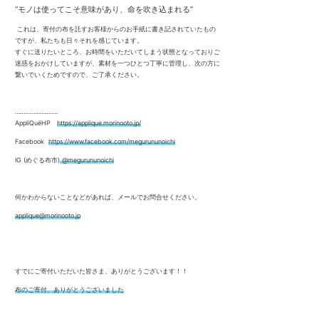
“モノは使ってこそ意味があり、命を吹き込まれる”
これは、寄付の布を託すお客様からのお手紙に書き記されていたもの
ですが、私たちも日々それを感じています。
すぐに送りたいところ、お時間をいただいてしまう状態となっておりご
迷惑をおかけしていますが、素材を一つひとつ丁寧に管理し、次の方に
繋いでいくためですので、ご了承ください。
……………………..
AppliQuéHP
https://applique.morinooto.jp/
Facebook
https://www.facebook.com/megurununoichi
IG (めぐる布市)
@megurununoichi
何かわからないことなどがあれば、メールでお問合せください。
applique@morinooto.jp
すでにご寄付いただいた皆さま、ありがとうございます！！
布のご寄付、ありがとうございました