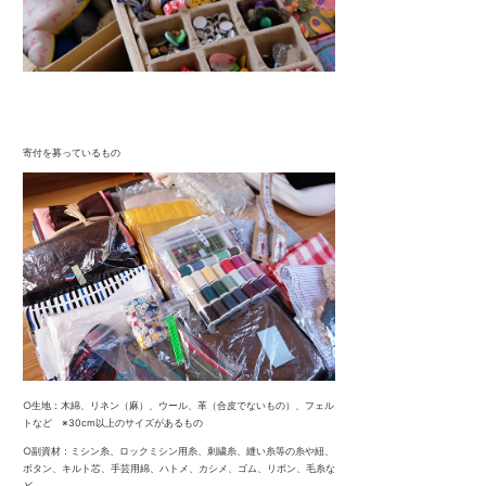
寄付を募っているもの
○生地：木綿、リネン（麻）、ウール、革（合皮でないもの）、フェル
トなど ※30cm以上のサイズがあるもの
○副資材：ミシン糸、ロックミシン用糸、刺繍糸、縫い糸等の糸や紐、
ボタン、キルト芯、手芸用綿、ハトメ、カシメ、ゴム、リボン、毛糸な
ど