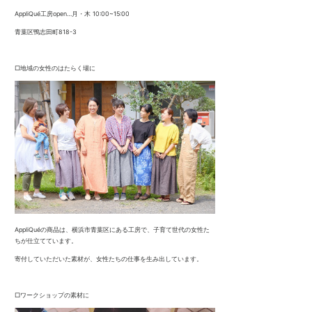
AppliQué工房open…月・木 10:00~15:00
青葉区鴨志田町818-3
□地域の女性のはたらく場に
AppliQuéの商品は、横浜市青葉区にある工房で、子育て世代の女性た
ちが仕立てています。
寄付していただいた素材が、女性たちの仕事を生み出しています。
□ワークショップの素材に