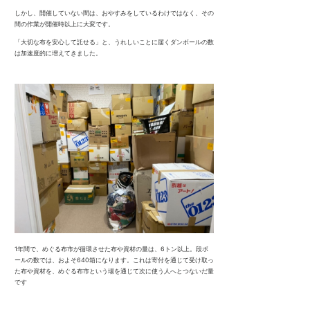
しかし、開催していない間は、おやすみをしているわけではなく、その
間の作業が開催時以上に大変です。
「大切な布を安心して託せる」と、うれしいことに届くダンボールの数
は加速度的に増えてきました。
1年間で、めぐる布市が循環させた布や資材の量は、6トン以上。段ボ
ールの数では、およそ640箱になります。これは寄付を通じて受け取っ
た布や資材を、めぐる布市という場を通じて次に使う人へとつないだ量
です