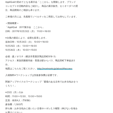
AppliQuéの初めてとなる展示会「ここから」を開催します。ブランド
コンセプトや活動内容をご紹介し、商品の展示販売、セミオーダーの受
注、商品開発のご相談も承ります。
ご来場の方には、先着順でノベルティをご用意してお待ちしています。
＜開催概要＞
「AppliQué 2017展示会 ここから」
日時：2017年10月23日（月） 11:00〜16:00
※台風の接近により、会期を延長します。
追加日時：10月24日（火） 10:00〜16:00
10月25日（水） 13:00〜16:00
10月26日（木） 10:00〜15:00
会場：森ノオウチ（横浜市青葉区鴨志田町818-3）
アクセス：東急田園都市線・青葉台駅からバス、鴨志田町下車徒歩3
分。
地図はこちらをご覧ください。
http://morinooto.jp/about/#access
入場無料※ワークショップは別途参加費が必要です。
関連アップサイクルワークショップ「愛着のある古布でお弁当包みをつ
くろう！」
※23日（月）のみ
時間：11:00〜12:30、13:30〜15:00
定員：各回4人（予約制）
参加費：1,500円
持ち物：お弁当包みに使いたい古着やハギレ2,３種類（伸びない生地を
お選びください）