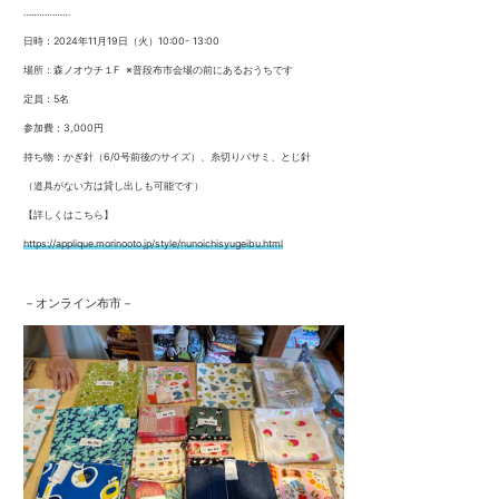
………………
日時：2024年11月19日（火）10:00- 13:00
場所：森ノオウチ１F
※普段布市会場の前にあるおうちです
定員：5名
参加費：3,000円
持ち物：かぎ針（6/0号前後のサイズ）、糸切りバサミ、とじ針
（道具がない方は貸し出しも可能です）
【詳しくはこちら】
https://applique.morinooto.jp/style/nunoichisyugeibu.html
－
オンライン布市
－