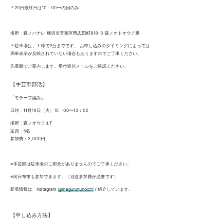
＊20日最終日は10：00〜の回のみ
場所：森ノハナレ 横浜市青葉区鴨志田町818-3 森ノオトオウチ裏
＊駐車場は、１枠で2台までです。 お申し込みのタイミングによっては
満車表示が反映されていない場合もありますのでご了承ください。
先着順でご案内します。受付返信メールをご確認ください。
【手芸部部活】
「モチーフ編み」
日時：11月19日（火）10：00〜13：00
場所：森ノオウチ１F
定員：5名
参加費：3,000円
※手芸部は駐車場のご用意がありませんのでご了承ください。
※同日布市も参加できます。（別途参加費が必要です）
新着情報は、Instagram
@megurununoichi
で紹介しています。
【申し込み方法】