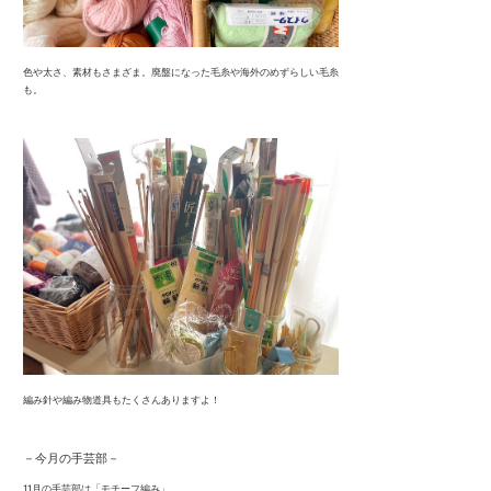
色や太さ、素材もさまざま。廃盤になった毛糸や海外のめずらしい毛糸
も。
編み針や編み物道具もたくさんありますよ！
－今月の手芸部－
11月の手芸部は「モチーフ編み」