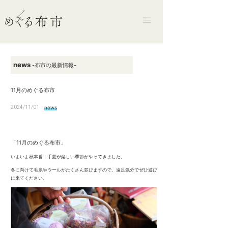
news
-布市の最新情報-
11月のめぐる布市
2024/11/01
news
「11月のめぐる布市」
いよいよ秋本番！手芸が楽しい季節がやってきました。
冬に向けて毛糸やウールがたくさん並びますので、遠足気分でぜひ遊び
に来てください。