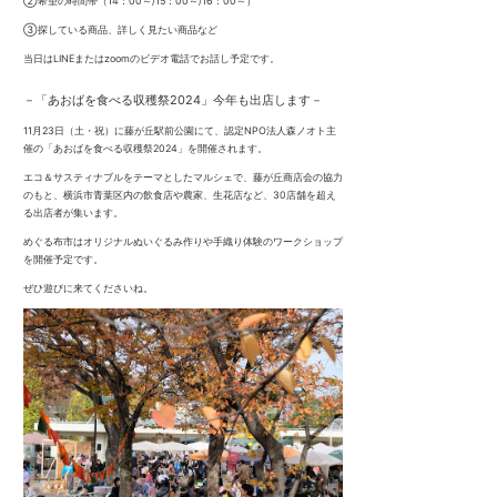
②希望の時間帯（14：00～/15：00～/16：00～）
③探している商品、詳しく見たい商品など
当日はLINEまたはzoomのビデオ電話でお話し予定です。
－
「あおばを食べる収穫祭2024」今年も出店します
－
11月23日（土・祝）に藤が丘駅前公園にて、認定NPO法人森ノオト主
催の「あおばを食べる収穫祭2024」を開催されます。
エコ＆サスティナブルをテーマとしたマルシェで、藤が丘商店会の協力
のもと、横浜市青葉区内の飲食店や農家、生花店など、30店舗を超え
る出店者が集います。
めぐる布市はオリジナルぬいぐるみ作りや手織り体験のワークショップ
を開催予定です。
ぜひ遊びに来てくださいね。