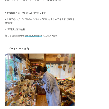
日時：11月3日（日）/ 11月17日（日）20：00頃配信予定
※参加費は月に一度だけ500円かかります
※月内であれば、他の回のオンライン布市とおまとめできます（取置き
料100円）
※1万円以上送料無料
詳しくはInstagram
@megurununoichi
をご覧ください
－
プライベート布市
－