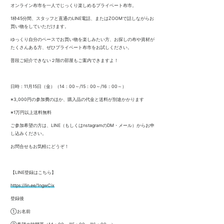
オンライン布市を一人でじっくり楽しめるプライベート布市。
1枠45分間、スタッフと直通のLINE電話、またはZOOMで話しながらお
買い物をしていただけます。
ゆっくり自分のペースでお買い物を楽しみたい方、お探しの布や資材が
たくさんある方、ぜひプライベート布市をお試しください。
普段ご紹介できない２階の部屋もご案内できますよ！
日時：11月15日（金）（14：00～/15：00～/16：00～）
※3,000円の参加費のほか、購入品の代金と送料が別途かかります
※1万円以上送料無料
ご参加希望の方は、LINE（もしくはnstagramのDM・メール）からお申
し込みください。
お問合せもお気軽にどうぞ！
【LINE登録はこちら】
https://lin.ee/1ngwCix
登録後
①お名前