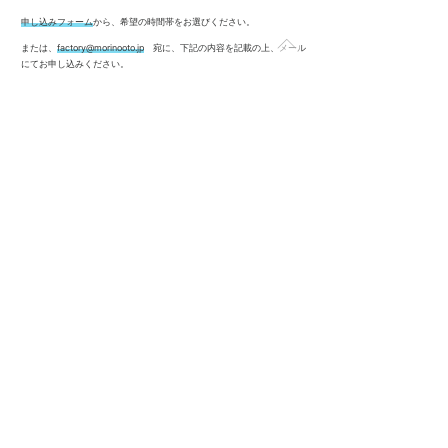
申し込みフォーム
から、希望の時間帯をお選びください。
または、
factory@morinooto.jp
宛に、下記の内容を記載の上、メール
にてお申し込みください。
・お名前
（同伴者のいる方は全員のお名前、メールアドレス、お子様連れの方は
お子様の年齢も添えて）
・電話番号
・駐車場希望の有無
・ご希望の日にちと時間帯
・入場料500円は事前のお支払いとなります。お支払い方法をお選びく
ださい。
（クレジットカード／銀行振込）
お電話でも申し込みを受け付けています。
布市申し込み専用電話：080-7531-8704
【会場】
森ノハナレ（横浜市青葉区鴨志田町818-3）
東急田園都市線・青葉台駅よりバス10分、バス停より徒歩3分