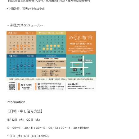
（横浜市青葉区藤が丘1-29-1、東急田園都市線・藤が丘駅徒歩1分）
※小雨決行、荒天の場合は中止
－今後のスケジュール－
Information
【日時・申し込み方法】
11月12日（火）-20日（水）
10：00〜11：30／11：30〜13：00／13：00〜14：30 ※1枠10名
＊16日（土）17日（日）はお休み