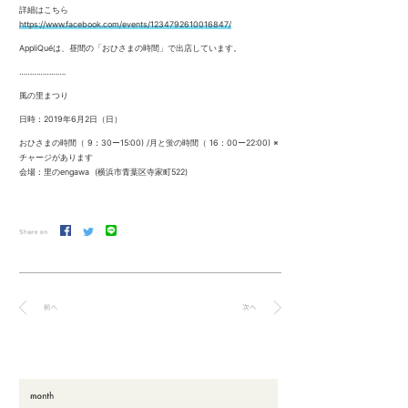
詳細はこちら
https://www.facebook.com/events/1234792610016847/
AppliQuéは、昼間の「おひさまの時間」で出店しています。
………………….
風の里まつり
日時：2019年6月2日（日）
おひさまの時間（ 9：30ー15:00) /月と蛍の時間（ 16：00ー22:00) ※
チャージがあります
会場：里のengawa (横浜市青葉区寺家町522)