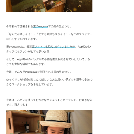
今年初めて開催される
里のengawa
での風の里まつり。
「なんだか楽しそう！」「とても気持ち良さそう！」なこのフライヤー
に心くすぐられています。
里のengawaは、最近
森ノオトでも取り上げていましたが
、AppliQuéス
タッフにもファンがとても多いお店。
そして、AppliQuéのバッグや布小物を委託販売させていただいている
とても大切な場所でもあります。
今回、そんな里のengawaで開催される風の里まつり。
ゆっくりした時間を楽しんでほしいなあと思い、子どもや親子で参加で
きるワークショップを予定しています。
今回は、ハギレを使っておさかなポシェットとガーランド。お好きな方
でも、両方でも！