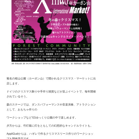
菊名の桜山公園（カーボン山）で開かれるクリスマス・マーケットに出
店します。
ドイツのクリスマス飾りや手作り雑貨などが並ぶイベントで、毎年開催
されているそう。
森のステージでは、ダンスパフォーマンスや音楽演奏、アトラクション
として、おもちゃ作りの
ワークショップなど
1
日ゆっくり公園の中で楽しめます。
夕方からは、竹灯籠に灯をともしての幻想的なキャンドルライトも。
AppliQué
からは、ハギレで作るクリスマスリース作りのワークショッ
プも開催予定です。