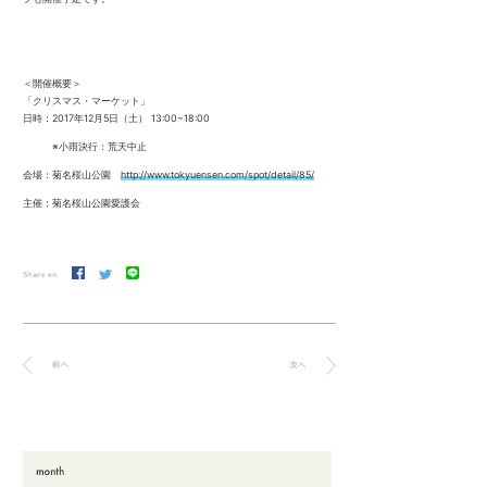
＜開催概要＞
「クリスマス・マーケット」
日時：
2017
年
12
月
5
日（土）
13:00~18:00
※小雨決行：荒天中止
会場：菊名桜山公園
http://www.tokyuensen.com/spot/detail/85/
主催：菊名桜山公園愛護会