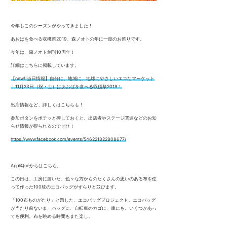
今年もこのシーズンがやってきました！
あおばを食べる収穫祭2019、森ノオトの年に一度のお祭りです。
今年は、森ノオト創刊10周年！
詳細はこちらに掲載しています。
【new!!当日情報】自分に、地域に、地球にやさしいエコなマーケット
｜11月23日（祝・土）はあおばを食べる収穫祭2019！
出店情報など、詳しくはこちらも！
参加ボタンをポチッと押しておくと、出店者やステージ関連などのお知
らせ情報が得られるのでぜひ！
https://www.facebook.com/events/546221822808677/
AppliQuéからはこちら。
この日は、工房に届いた、色々な方からのたくさんの思いのある布を使
って作った100枚のエコバッグがずらりと並びます。
「100布ものがたり」と題した、エコバッグプロジェクト。エコバッグ
が当たり前ないま、バッグに、自転車のカゴに、車にも。いくつかあっ
ても便利。布を眺める時間もまた楽し。