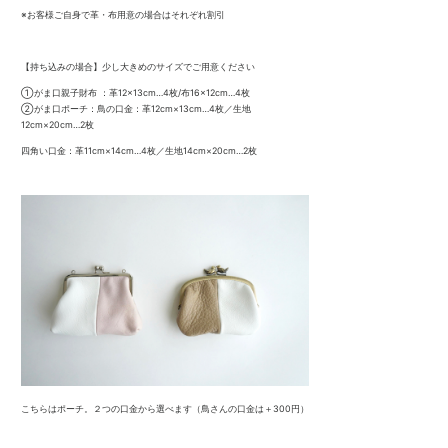
※お客様ご自身で革・布用意の場合はそれぞれ割引
【持ち込みの場合】少し大きめのサイズでご用意ください
①がま口親子財布 ：革12×13cm…4枚/布16×12cm…4枚
②がま口ポーチ：鳥の口金：革12cm×13cm…4枚／生地
12cm×20cm…2枚
四角い口金：革11cm×14cm…4枚／生地14cm×20cm…2枚
こちらはポーチ。２つの口金から選べます（鳥さんの口金は＋300円）