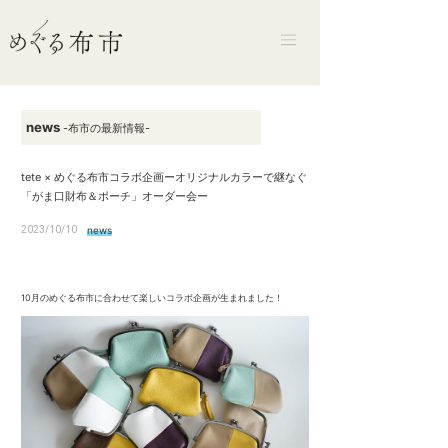
news
-布市の最新情報-
tete × めぐる布市コラボ企画ーオリジナルカラーで継なぐ
「がま口財布＆ポーチ」オーダー会ー
2023/10/10
news
10月のめぐる布市に合わせて楽しいコラボ企画が生まれました！