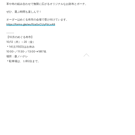
革や布の組み合わせで無限に広がるオリジナルなお財布とポーチ。
ぜひ、選ぶ時間も楽しんで！
オーダーはめぐる布市の会場で受け付けています。
https://forms.gle/wu1fzaSxCUyFbLxA9
………..
【10月のめぐる布市】
10/12（木）～20（金）
＊14(土)15(日)はお休み
10:00-／11:30-／13:00-※1枠7名
場所：森ノハナレ
＊駐車場は、１枠2台まで。
tete
https://www.instagram.com/tete.leather/
tetecafe
https://www.instagram.com/tetecafecoffee/