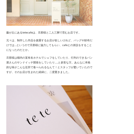
藤が丘にあるtetecafeは、旦那様と二人三脚で営むお店です。
元々は、制作した作品を披露するお店が欲しいけれど、バッグや財布だ
けでは…というので旦那様に協力してもらい、cafeとの併設をすること
になったのだとか。
旦那様は都内の某有名ホテルでシェフをしていたり、行列のできるパン
屋さんのサンドイッチ開発をしていたり…..と多彩な方。あんなに本格
的な味がこんな近所で食べられるなんて！とスタッフが驚いていたので
すが、そのお店が生まれた経緯に、二度驚きました。