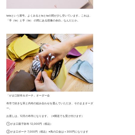
teteという屋号。よくみるとteとteの間が少し空いています。これは、
「手（te）と手（te） の間にある想像の余白」なんだとか。
「がま口財布＆ポーチ」オーダー会
布市で好きな革と内布の組み合わせを選んでいただき、そのままオーダ
ー。
お渡しは、12月の布市になります。（※郵送でも受け付けます）
①がま口親子財布 12,000円（税込）
②がま口ポーチ 7,000円（税込）※鳥の口金は＋300円になります