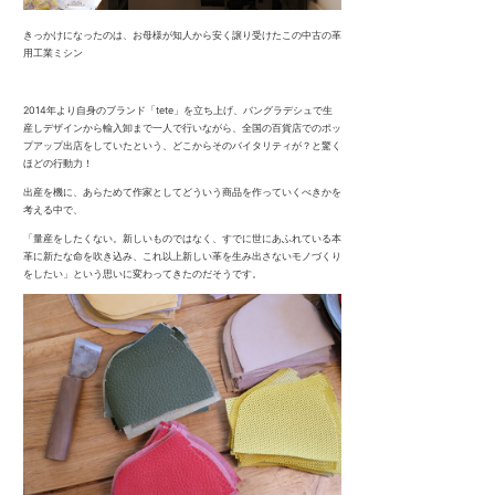
きっかけになったのは、お母様が知人から安く譲り受けたこの中古の革
用工業ミシン
2014年より自身のブランド「tete」を立ち上げ、バングラデシュで生
産しデザインから輸入卸まで一人で行いながら、全国の百貨店でのポッ
プアップ出店をしていたという、どこからそのバイタリティが？と驚く
ほどの行動力！
出産を機に、あらためて作家としてどういう商品を作っていくべきかを
考える中で、
「量産をしたくない。新しいものではなく、すでに世にあふれている本
革に新たな命を吹き込み、これ以上新しい革を生み出さないモノづくり
をしたい」という思いに変わってきたのだそうです。