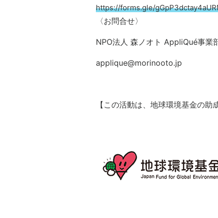
https://forms.gle/gGpP3dctay4aU
〈お問合せ〉
NPO法人 森ノオト AppliQué事
applique@morinooto.jp
【この活動は、地球環境基金の助