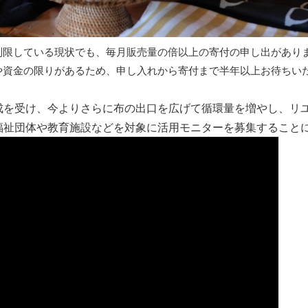
制限している現状でも、毎月販売量の倍以上の寄付の申し出があり
や資金の限りがあるため、申し入れから寄付まで半年以上お待ちい
成を受け、今よりさらに布の出口を広げて循環量を増やし、リ
福祉団体や教育施設などを対象に活用モニターを募集すること