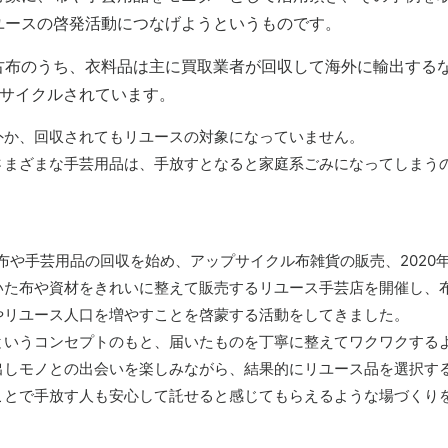
ユースの啓発活動につなげようというものです。
古布のうち、衣料品は主に買取業者が回収して海外に輸出する
リサイクルされています。
外か、回収されてもリユースの対象になっていません。
さまざまな手芸用品は、手放すとなると家庭系ごみになってしまう
ら布や手芸用品の回収を始め、アップサイクル布雑貨の販売、2020
いた布や資材をきれいに整えて販売するリユース手芸店を開催し、
やリユース人口を増やすことを啓蒙する活動をしてきました。
というコンセプトのもと、届いたものを丁寧に整えてワクワクする
出しモノとの出会いを楽しみながら、結果的にリユース品を選択す
ことで手放す人も安心して託せると感じてもらえるような場づくり