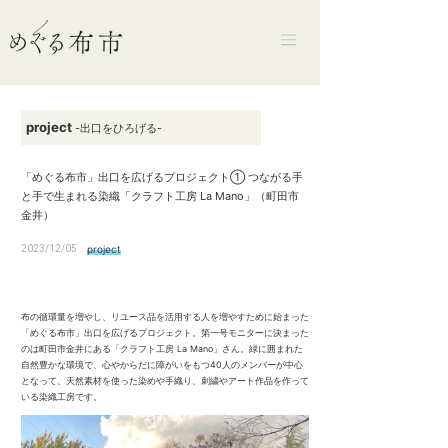
project
-出口をひろげる-
「めぐる布市」出口を広げるプロジェクト① つながる手
と手で生まれる染織「クラフト工房 La Mano」（町田市
金井）
2023/12/05
project
布の循環量を増やし、リユース品を活用する人を増やすために始まった
「めぐる布市」出口を広げるプロジェクト。第一号モニターに決まった
のは町田市金井にある「クラフト工房 La Mano」さん。緑に囲まれた
自然豊かな環境で、心やからだに障がいをもつ40人のメンバーが中心
となって、天然素材を使った染めや手織り、刺繍やアート作品を作って
いる染織工房です。