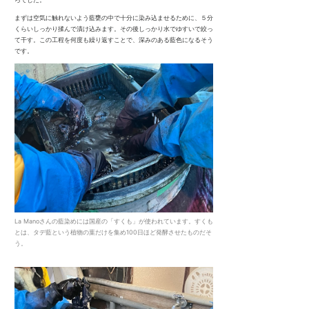
まずは空気に触れないよう藍甕の中で十分に染み込ませるために、５分
くらいしっかり揉んで漬け込みます。その後しっかり水でゆすいで絞っ
て干す。この工程を何度も繰り返すことで、深みのある藍色になるそう
です。
La Manoさんの藍染めには国産の「すくも」が使われています。すくも
とは、タデ藍という植物の葉だけを集め100日ほど発酵させたものだそ
う。