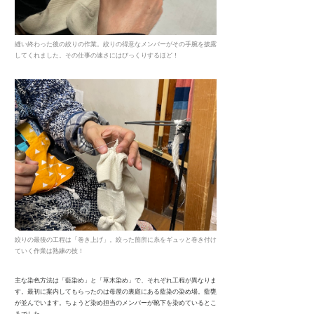
縫い終わった後の絞りの作業。絞りの得意なメンバーがその手腕を披露
してくれました。その仕事の速さにはびっくりするほど！
絞りの最後の工程は「巻き上げ」。絞った箇所に糸をギュッと巻き付け
ていく作業は熟練の技！
主な染色方法は「藍染め」と「草木染め」で、それぞれ工程が異なりま
す。最初に案内してもらったのは母屋の裏庭にある藍染の染め場。藍甕
が並んでいます。ちょうど染め担当のメンバーが靴下を染めているとこ
ろでした。