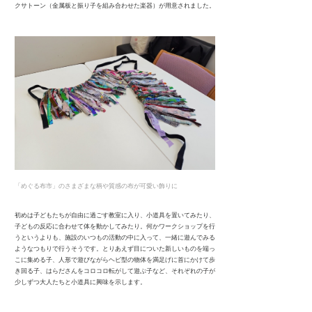
クサトーン（金属板と振り子を組み合わせた楽器）が用意されました。
「めぐる布市」のさまざまな柄や質感の布が可愛い飾りに
初めは子どもたちが自由に過ごす教室に入り、小道具を置いてみたり、
子どもの反応に合わせて体を動かしてみたり。何かワークショップを行
うというよりも、施設のいつもの活動の中に入って、一緒に遊んでみる
ようなつもりで行うそうです。とりあえず目についた新しいものを端っ
こに集める子、人形で遊びながらヘビ型の物体を満足げに首にかけて歩
き回る子、はらださんをコロコロ転がして遊ぶ子など、それぞれの子が
少しずつ大人たちと小道具に興味を示します。