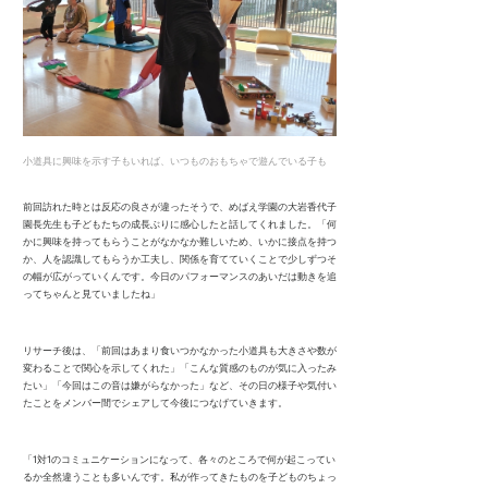
小道具に興味を示す子もいれば、いつものおもちゃで遊んでいる子も
前回訪れた時とは反応の良さが違ったそうで、めばえ学園の大岩香代子
園長先生も子どもたちの成長ぶりに感心したと話してくれました。「何
かに興味を持ってもらうことがなかなか難しいため、いかに接点を持つ
か、人を認識してもらうか工夫し、関係を育てていくことで少しずつそ
の幅が広がっていくんです。今日のパフォーマンスのあいだは動きを追
ってちゃんと見ていましたね」
リサーチ後は、「前回はあまり食いつかなかった小道具も大きさや数が
変わることで関心を示してくれた」「こんな質感のものが気に入ったみ
たい」「今回はこの音は嫌がらなかった」など、その日の様子や気付い
たことをメンバー間でシェアして今後につなげていきます。
「1対1のコミュニケーションになって、各々のところで何が起こってい
るか全然違うことも多いんです。私が作ってきたものを子どものちょっ