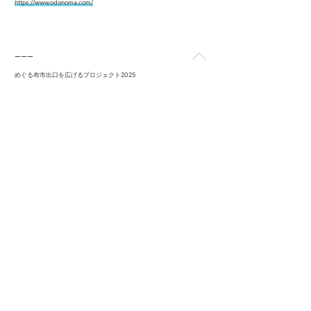
https://www.odonoma.com/
ーーー
めぐる布市出口を広げるプロジェクト2025
〈お問合せ〉
認定特定非営利活動法人 森ノオト
ファクトリー事業部（担当：齋藤）
factory@morinooto.jp
【この活動は、地球環境基金の助成を受けています】