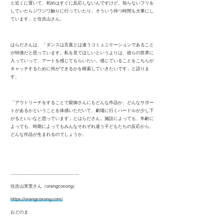
と近くに置いて、初めはすぐに反応しないんですけど、知らないフリを
していたらジワジワ触りに行っていたり。そういう待つ時間も大事にし
ています」と住吉山さん。
はらださんは、「ダンスは言葉とは違うコミュニケーションであること
が特徴だと思っています。私を見てほしいというよりは、彼らの世界に
入っていって、アートを感じてもらいたい。感じていることをこちらが
キャッチするために何ができるかを模索していきたいです」と語りま
す。
「アウトリーチをすることで親御さんにもどんな作品か、どんなサポー
トがあるかということを体感いただいて、劇場に行くハードルが少し下
がるといいなと思っています」とはらださん。施設によっても、年齢に
よっても、時期によってもみんなそれぞれ違う子どもたちの反応から、
どんな作品が生まれるのでしょうか。
…………………………………………………..
住吉山実里さん（orangcosong）
https://orangcosong.com/
おどのま