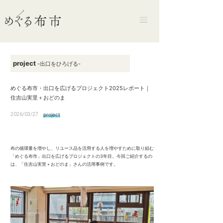
project
-出口をひろげる-
めぐる布市・出口を広げるプロジェクト2025レポート｜
住吉山実里＋おどのま
2026/03/27
project
布の循環量を増やし、リユース品を活用する人を増やすために取り組む
「めぐる布市」出口を広げるプロジェクトの3年目。今回ご紹介するの
は、「住吉山実里＋おどのま」さんの活用事例です。