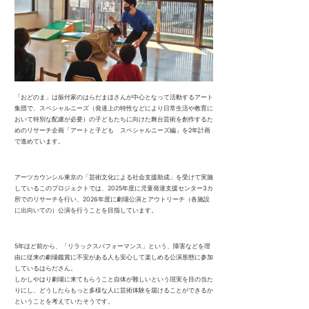
「おどのま」は振付家のはらだまほさんが中心となって活動するアート
集団で、スペシャルニーズ（発達上の特性などにより日常生活や教育に
おいて特別な配慮が必要）の子どもたちに向けた舞台芸術を創作するた
めのリサーチ企画「アートと子ども スペシャルニーズ編」を2年計画
で進めています。
アーツカウンシル東京の「芸術文化による社会支援助成」を受けて実施
しているこのプロジェクトでは、2025年度に児童発達支援センター3カ
所でのリサーチを行い、2026年度に劇場公演とアウトリーチ（各施設
に出向いての）公演を行うことを目指しています。
5年ほど前から、「リラックスパフォーマンス」という、障害などを理
由に従来の劇場鑑賞に不安がある人も安心して楽しめる公演形態に参加
しているはらださん。
しかしやはり劇場に来てもらうこと自体が難しいという現実を目の当た
りにし、どうしたらもっと多様な人に芸術体験を届けることができるか
ということを考えていたそうです。