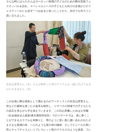
そんな時にはらださんはヨーロッパ各国の子どものための舞台芸術フェ
スティバルを訪れ、スペシャルニーズの子どもたち向けの企画がどのフ
ェスティバルにも必ず一つはあると知ったことから、自分でも作ろうと
思い立ちました。
住吉山実里さん（左）さんが制作した布のアイテムを一緒に広げてみる
はらだまほさん（右）
この企画に舞台美術として携わるのがアーティストの住吉山実里さん。
布などの素材を使った小道具を制作し、リサーチの現場での子どもたち
の反応を見ながら手を加えていきます。この日お邪魔しためばえ学園
（社会福祉法人嬉泉/東京都世田谷区）でのリサーチでは、体に巻くこ
とができるカラフルな布飾りと、帯のように長い形に縫い合わされたさ
まざまな質感の布、ヘビのような形の布の物体、そしてビニールの長い
筒とチャフチャスというブレスレット型のマラカスのような楽器、フレ