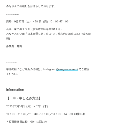
みなさんのお越しをお待ちしております。
………………
日時：9月27日（土）・28 日（日）10：00-17：00
会場：象の鼻テラス（横浜市中区海岸通1丁目）
みなとみらい線「日本大通り駅」出口1より徒歩約3分/出口2より徒歩約
5分
参加費：無料
……………
準備の様子など最新の情報は、Instagram
@megurununoichi
でご確認
ください。
Information
【日時・申し込み方法】
2025年7月14日（月）〜 17日（木）
10：00～11：30／11：30～13：00／13：00～14：30 ※1枠10名
＊17日最終日は10：00～の回のみ