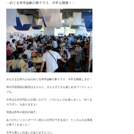
－
めぐる布市@象の鼻テラス、今年も開催！
－
みなさまお待ちかねのめぐる布市@象の鼻テラス、今年も開催します！
布や手芸用品の販売はもちろん、大人も子どもも楽しめるワークショッ
プも。
今年は2,000円以上お買い上げで、ハズレなしのお楽しみくじ「めぐる
ガラポン」もありますよ♪
写真は昨年の初日の様子。
ありがたいことにオープン前から行列ができるほど、たくさんのお客様
が来てくれました！
今年も新しい出会いがありますように。