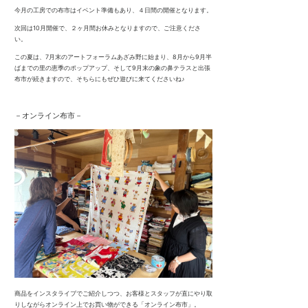
今月の工房での布市はイベント準備もあり、４日間の開催となります。
次回は10月開催で、２ヶ月間お休みとなりますので、ご注意くださ
い。
この夏は、7月末のアートフォーラムあざみ野に始まり、8月から9月半
ばまでの里の恵季のポップアップ、そして9月末の象の鼻テラスと出張
布市が続きますので、そちらにもぜひ遊びに来てくださいね♪
－オンライン布市－
商品をインスタライブでご紹介しつつ、お客様とスタッフが直にやり取
りしながらオンライン上でお買い物ができる「オンライン布市」。