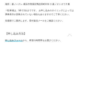
場所：森ノハナレ 横浜市青葉区鴨志田町818-3 森ノオトオウチ裏
＊駐車場は、1枠で2台までです。 お申し込みのタイミングによっては
満車表示が反映されていない場合もありますのでご了承ください。
先着順でご案内します。受付返信メールをご確認ください。
【申し込み方法】
申し込みフォーム
から、希望の時間帯をお選びください。
または、
factory@morinooto.jp
宛に、下記の内容を記載の上、メール
にてお申し込みください。
・お名前
（同伴者のいる方は全員のお名前、メールアドレス、お子様連れの方は
お子様の年齢も添えて）
・電話番号
・駐車場希望の有無
・ご希望の日にちと時間帯
・入場料500円は事前のお支払いとなります。お支払い方法をお選びく
ださい。
（クレジットカード／銀行振込）
お電話でも申し込みを受け付けています。