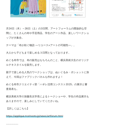
月24日（木）～26日（土）の3日間、アートフォーラムの開放的な空
間に、たくさんの布や手芸用品、学生のアート作品、楽しいワークショ
ップが大集合。
テーマは「布が紡ぐ物語 ―リユース×アートの可能性―」。
大人から子どもまで楽しめる３日間となっております。
めぐる布市では、布の販売はもちろんのこと、横浜美術大生のオリジナ
ルテキスタイルを販売します。
親子で楽しめる人気のワークショップは、ぬいぐるみ・ポシェットに加
えて、今回はファブリックパネルも作れますよ！
めぐる布市クリエイティ部「ハギレ活用コンテスト2025」の展示と審
査発表も。
横浜美術大学の加藤良次学長によるトークショーや、学生の作品展示も
ありますので、楽しみにしていてくださいね。
【詳しくはこちら】
https://applique.morinooto.jp/news/artforum.html
………………