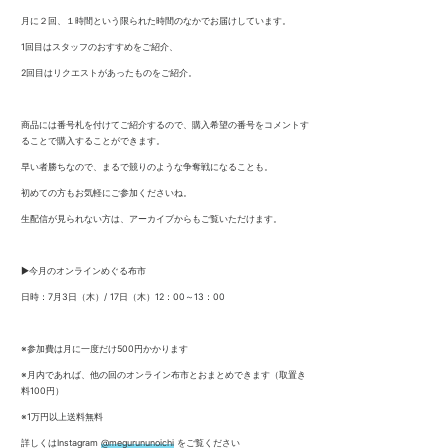
月に２回、１時間という限られた時間のなかでお届けしています。
1回目はスタッフのおすすめをご紹介、
2回目はリクエストがあったものをご紹介。
商品には番号札を付けてご紹介するので、購入希望の番号をコメントす
ることで購入することができます。
早い者勝ちなので、まるで競りのような争奪戦になることも。
初めての方もお気軽にご参加くださいね。
生配信が見られない方は、アーカイブからもご覧いただけます。
▶︎今月のオンラインめぐる布市
日時：7月3日（木）/ 17日（木）12：00～13：00
※参加費は月に一度だけ500円かかります
※月内であれば、他の回のオンライン布市とおまとめできます（取置き
料100円）
※1万円以上送料無料
詳しくはInstagram
@megurununoichi
をご覧ください