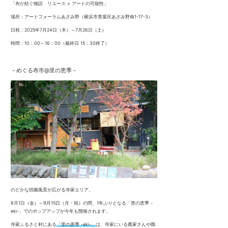
「布が紡ぐ物語 リユース × アートの可能性」
場所：アートフォーラムあざみ野（横浜市青葉区あざみ野南1-17-3）
日程：2025年7月24日（木）～7月26日（土）
時間：10：00～16：00（最終日 15：30終了）
－
めぐる布市@里の恵季
－
のどかな田園風景が広がる寺家エリア。
8月1日（金）～9月15日（月・祝）の間、1年ぶりとなる「里の恵季 -
eki-」でのポップアップが今年も開催されます。
寺家ふるさと村にある
「里の恵季 -eki-」
は、寺家にいる農家さんや職