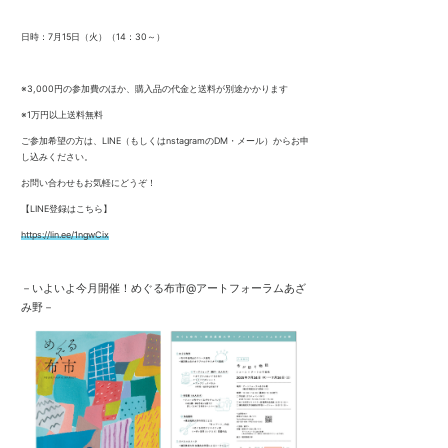
日時：7月15日（火）（14：30～）
※3,000円の参加費のほか、購入品の代金と送料が別途かかります
※1万円以上送料無料
ご参加希望の方は、LINE（もしくはnstagramのDM・メール）からお申
し込みください。
お問い合わせもお気軽にどうぞ！
【LINE登録はこちら】
https://lin.ee/1ngwCix
－
いよいよ今月開催！
めぐる布市@アートフォーラムあざ
み野－