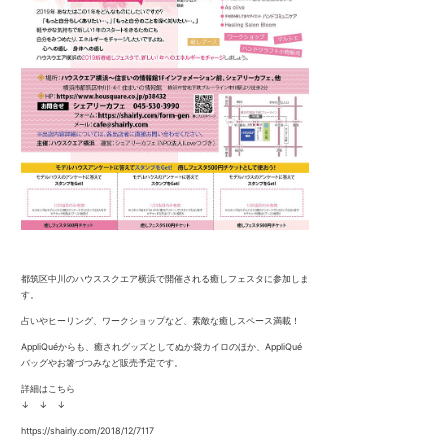
都筑区中川のハウススクエア横浜で開催される癒しフェスタに参加しま
す。
占いやヒーリング、ワークショップなど、素敵な癒しスペース満載！
AppliQuéからも、癒されグッズとしてぬか袋カイロのほか、AppliQué
バッグやお箸づつみなど販売予定です。
詳細はこちら
↓ ↓ ↓
https://shairly.com/2018/12/7117