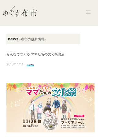
news
-布市の最新情報-
みんなでつくる ママたちの文化祭出店
2018/11/14
news