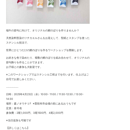
端午の節句に向けて、オリジナルの鯉のぼりを作りませんか？
天然染料型染のツチカエルさんをお迎えして、型紙とスタンプを使った
ステンシル技法で、
世界にひとつだけの鯉のぼりを作るワークショップを開催します。
お好きな色で染めたり、複数の鯉のぼりを組み合わせて、オリジナルの
節句飾りを作ることができます。
お子様との参加も大歓迎です。
※このワークショップではステンシル工程までを行います。仕上げはご
自宅でお楽しみください。
………………
日時：2025年4月23日（水）10:00- 11:00 / 11:30-12:30 / 13:30-
14:30
場所：森ノオウチ１F ※普段布市会場の前にあるおうちです
定員：各10名
参加費：2尾1,000円、3尾1500円、4尾2,000円
※当日追加も可能です
【詳しくはこちら】