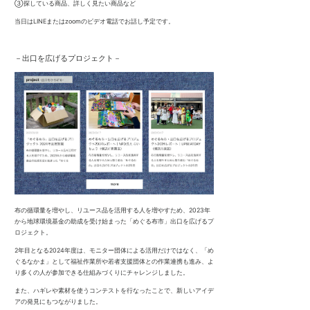
③探している商品、詳しく見たい商品など
当日はLINEまたはzoomのビデオ電話でお話し予定です。
－出口を広げるプロジェクト－
布の循環量を増やし、リユース品を活用する人を増やすため、2023年
から地球環境基金の助成を受け始まった「めぐる布市」出口を広げるプ
ロジェクト。
2年目となる2024年度は、モニター団体による活用だけではなく、「め
ぐるなかま」として福祉作業所や若者支援団体との作業連携も進み、よ
り多くの人が参加できる仕組みづくりにチャレンジしました。
また、ハギレや素材を使うコンテストを行なったことで、新しいアイデ
アの発見にもつながりました。