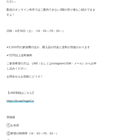
ださい。
配信のオンライン布市ではご案内できない2階の売り場もご紹介できま
すよ！
日時：4月19日（土）（14：30～/15：30～）
※3,000円の参加費のほか、購入品の代金と送料が別途かかります
※1万円以上送料無料
ご参加希望の方は、LINE（もしくはnstagramのDM・メール）からお申
し込みください。
お問合せもお気軽にどうぞ！
【LINE登録はこちら】
https://lin.ee/1ngwCix
登録後
①お名前
②希望の時間帯（14：30～/15：30～）