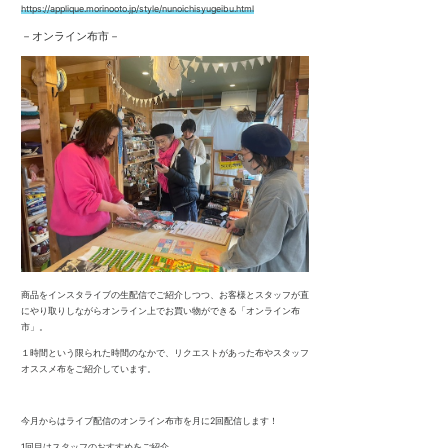
https://applique.morinooto.jp/style/nunoichisyugeibu.html
－オンライン布市－
商品をインスタライブの生配信でご紹介しつつ、お客様とスタッフが直
にやり取りしながらオンライン上でお買い物ができる「オンライン布
市」。
１時間という限られた時間のなかで、リクエストがあった布やスタッフ
オススメ布をご紹介しています。
今月からはライブ配信のオンライン布市を月に2回配信します！
1回目はスタッフのおすすめをご紹介、