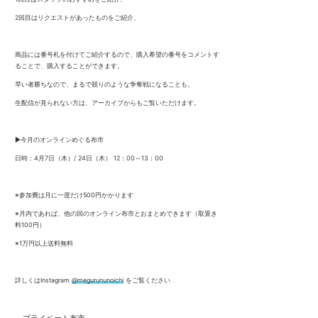
2回目はリクエストがあったものをご紹介。
商品には番号札を付けてご紹介するので、購入希望の番号をコメントす
ることで、購入することができます。
早い者勝ちなので、まるで競りのような争奪戦になることも。
生配信が見られない方は、アーカイブからもご覧いただけます。
▶︎今月のオンラインめぐる布市
日時：4月7日（木）/ 24日（木） 12：00～13：00
※参加費は月に一度だけ500円かかります
※月内であれば、他の回のオンライン布市とおまとめできます（取置き
料100円）
※1万円以上送料無料
詳しくはInstagram
@megurununoichi
をご覧ください
－プライベート布市－