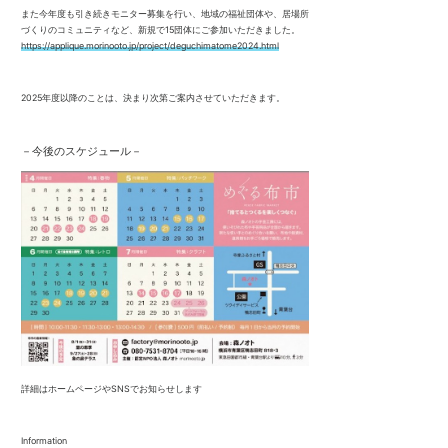
また今年度も引き続きモニター募集を行い、地域の福祉団体や、居場所
づくりのコミュニティなど、新規で15団体にご参加いただきました。
https://applique.morinooto.jp/project/deguchimatome2024.html
2025年度以降のことは、決まり次第ご案内させていただきます。
－今後のスケジュール－
詳細はホームページやSNSでお知らせします
Information