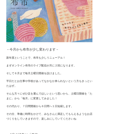
－今月から布市が少し変わります－
新年度ということで、布市も少しリニューアル！
まずオンライン布市のライブ配信が月に２回になります。
そして６月まで毎月土曜日開催を設けました。
平日だとお仕事や学校があってなかなか来られないという方もきっとい
たはず。
そんな方々にぜひ足を運んでほしいという思いから、土曜日開催を「た
まに」から「毎月」に変更してみました！
その代わり、７日間開催から６日間へ１日短縮します。
その分、準備に時間をかけて、みなさんに満足してもらえるようなお店
づくりをしていきますので、楽しみにしていてくださいね