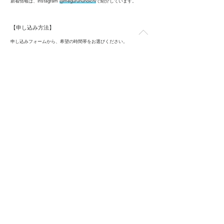
新着情報は、Instagram
@megurununoichi
で紹介しています。
【申し込み方法】
申し込みフォームから、希望の時間帯をお選びください。
または、
factory@morinooto.jp
宛に、下記の内容を記載の上、メール
にてお申し込みください。
・お名前
（同伴者のいる方は全員のお名前、メールアドレス、お子様連れの方は
お子様の年齢も添えて）
・電話番号
・駐車場希望の有無
・ご希望の日にちと時間帯
・入場料500円は事前のお支払いとなります。お支払い方法をお選びく
ださい。
（クレジットカード／銀行振込）
お電話でも申し込みを受け付けています。
布市申し込み専用電話：080-7531-8704
【会場】