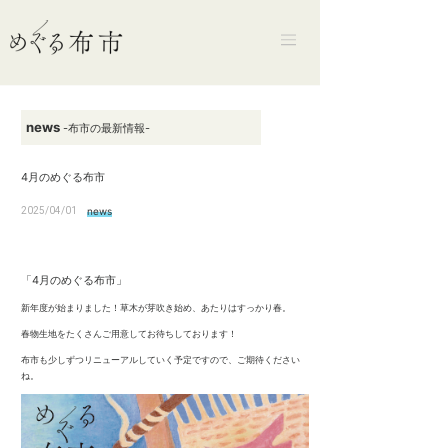
news
-布市の最新情報-
4月のめぐる布市
2025/04/01
news
「4月のめぐる布市」
新年度が始まりました！草木が芽吹き始め、あたりはすっかり春。
春物生地をたくさんご用意してお待ちしております！
布市も少しずつリニューアルしていく予定ですので、ご期待ください
ね。