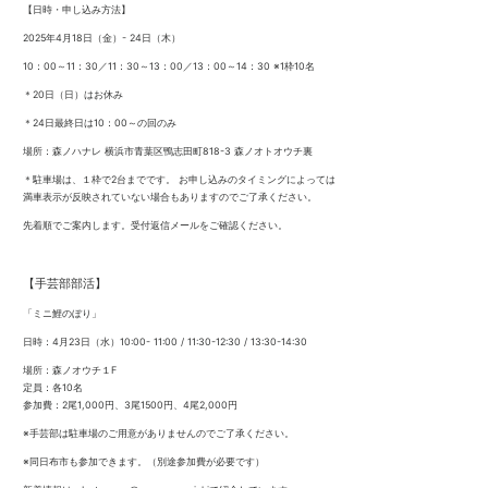
【日時・申し込み方法】
2025年4月18日（金）- 24日（木）
10：00～11：30／11：30～13：00／13：00～14：30 ※1枠10名
＊20日（日）はお休み
＊24日最終日は10：00～の回のみ
場所：森ノハナレ 横浜市青葉区鴨志田町818-3 森ノオトオウチ裏
＊駐車場は、１枠で2台までです。 お申し込みのタイミングによっては
満車表示が反映されていない場合もありますのでご了承ください。
先着順でご案内します。受付返信メールをご確認ください。
【手芸部部活】
「ミニ鯉のぼり」
日時：4月23日（水）10:00- 11:00 / 11:30-12:30 / 13:30-14:30
場所：森ノオウチ１F
定員：各10名
参加費：2尾1,000円、3尾1500円、4尾2,000円
※手芸部は駐車場のご用意がありませんのでご了承ください。
※同日布市も参加できます。（別途参加費が必要です）