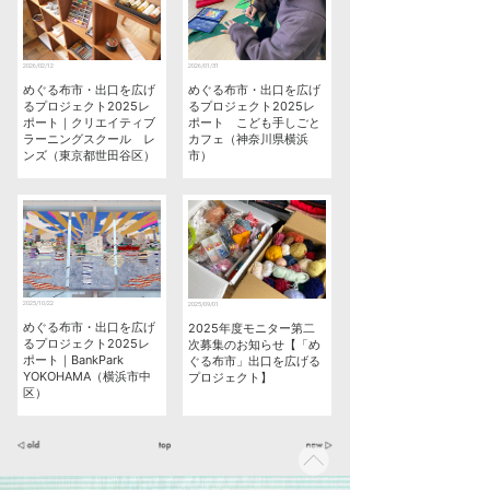
2026/02/12
2026/01/31
めぐる布市・出口を広げ
めぐる布市・出口を広げ
るプロジェクト2025レ
るプロジェクト2025レ
ポート｜クリエイティブ
ポート こども手しごと
ラーニングスクール レ
カフェ（神奈川県横浜
ンズ（東京都世田谷区）
市）
2025/10/22
2025/09/01
めぐる布市・出口を広げ
2025年度モニター第二
るプロジェクト2025レ
次募集のお知らせ【「め
ポート｜BankPark
ぐる布市」出口を広げる
YOKOHAMA（横浜市中
プロジェクト】
区）